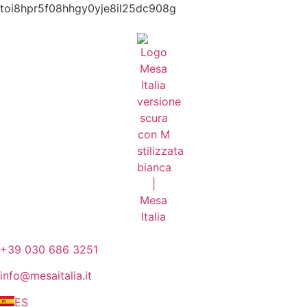
toi8hpr5f08hhgy0yje8il25dc908g
+39 030 686 3251
info@mesaitalia.it
ES