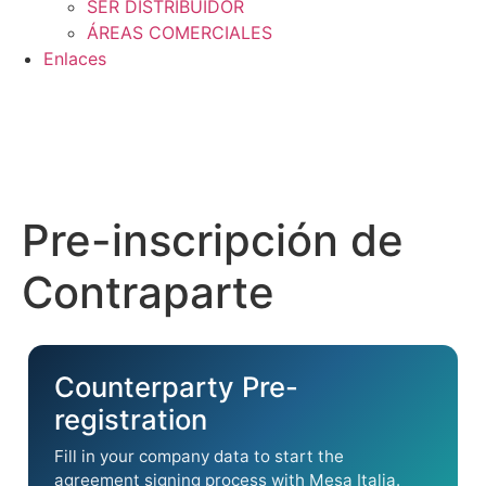
SER DISTRIBUIDOR
ÁREAS COMERCIALES
Enlaces
Pre-inscripción de
Contraparte
Counterparty Pre-
registration
Fill in your company data to start the
agreement signing process with Mesa Italia.