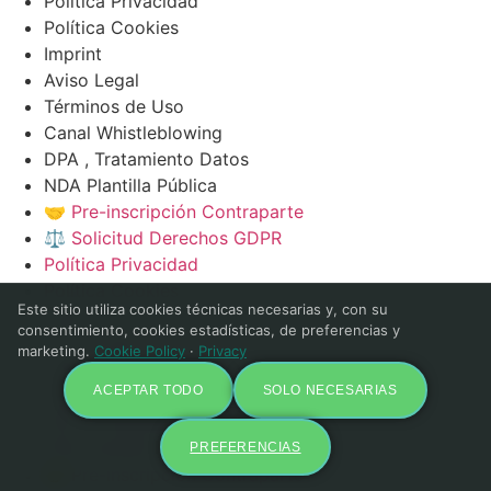
Política Privacidad
Política Cookies
Imprint
Aviso Legal
Términos de Uso
Canal Whistleblowing
DPA , Tratamiento Datos
NDA Plantilla Pública
🤝 Pre-inscripción Contraparte
⚖️ Solicitud Derechos GDPR
Política Privacidad
Política Cookies
Este sitio utiliza cookies técnicas necesarias y, con su
Imprint
consentimiento, cookies estadísticas, de preferencias y
Aviso Legal
marketing.
Cookie Policy
·
Privacy
Términos de Uso
ACEPTAR TODO
SOLO NECESARIAS
Canal Whistleblowing
DPA , Tratamiento Datos
NDA Plantilla Pública
PREFERENCIAS
🤝 Pre-inscripción Contraparte