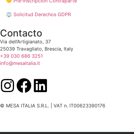
🤝 Pre-inscripción Contraparte
⚖️ Solicitud Derechos GDPR
Contacto
Via dell’Artigianato, 37
25039 Travagliato, Brescia, Italy
+39 030 686 3251
info@mesaitalia.it
© MESA ITALIA S.R.L. | VAT n. IT00623390176