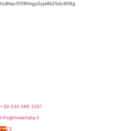
toi8hpr5f08hhgy0yje8il25dc908g
+39 030 686 3251
info@mesaitalia.it
ES