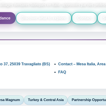
alliages dentaires fabriqués en Italie, approuvés par des profe
ndance
Discover what to explore
Contact
S
o 37, 25039 Travagliato (BS)
Contact – Mesa Italia, Are
FAQ
Mesa Magnum
Turkey & Central Asia
Partnership Opportu