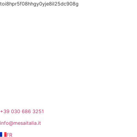
toi8hpr5f08hhgy0yje8il25dc908g
+39 030 686 3251
info@mesaitalia.it
FR