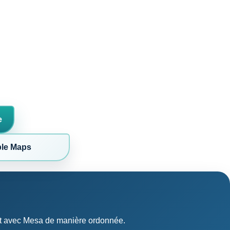
e
le Maps
irect avec Mesa de manière ordonnée.