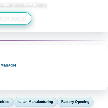
ssionnels de plus de 40 pays.
hare this page
a Manager
nities
Italian Manufacturing
Factory Opening