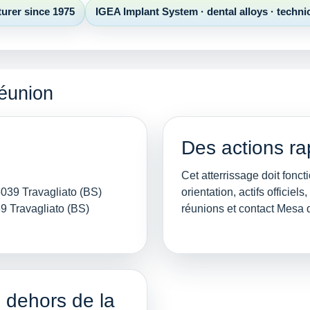
turer since 1975
IGEA Implant System · dental alloys · techni
réunion
Des actions ra
Cet atterrissage doit fon
5039 Travagliato (BS)
orientation, actifs officie
9 Travagliato (BS)
réunions et contact Mesa
n dehors de la