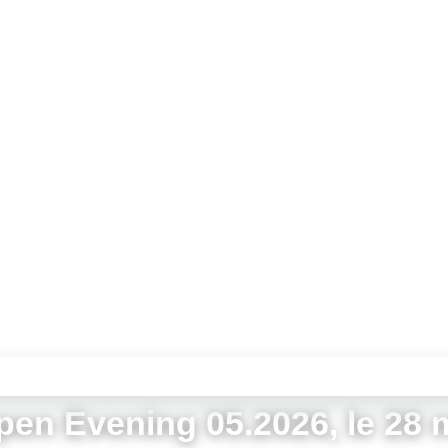
 · MESA ITALIA SRL, VIA DELL’ARTIGIANATO 37, 25039 
en Evening 05.2026, le 28 