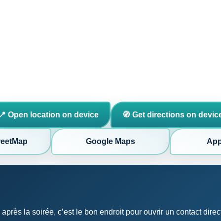
📍 Open location on device
🧭 Get directions on devic
reetMap
Google Maps
App
vi après la soirée, c’est le bon endroit pour ouvrir un contact d