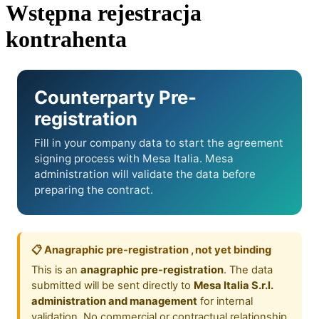
Wstępna rejestracja
kontrahenta
Counterparty Pre-
registration
Fill in your company data to start the agreement
signing process with Mesa Italia. Mesa
administration will validate the data before
preparing the contract.
📋 Anagraphic pre-registration , not yet binding
This is an
anagraphic pre-registration
. The data
submitted will be sent directly to
Mesa Italia S.r.l.
administration and management
for internal
validation. No commercial or contractual relationship