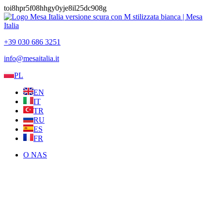
Przejdź
toi8hpr5f08hhgy0yje8il25dc908g
do
treści
+39 030 686 3251
info@mesaitalia.it
PL
EN
IT
TR
RU
ES
FR
O NAS