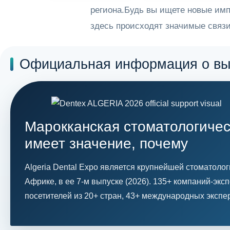
региона.Будь вы ищете новые им
здесь происходят значимые связи
Баннер Hero · 1180×460 (формат целевой
Официальная информация о вы
Марокканская стоматологичес
имеет значение, почему
Algeria Dental Expo является крупнейшей стоматоло
Африке, в ее 7-м выпуске (2026). 135+ компаний-экс
посетителей из 20+ стран, 43+ международных экспе