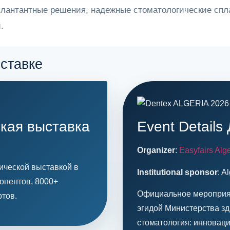
плантантные решения, надежные стоматологические спл
.
 страницы)
ставке
кая выставка
Event Details
Organizer
:
Easyfairs Alge
гической выставкой в
Institutional sponsor
: A
понентов, 8000+
Официальное мероприяти
ртов.
эгидой Министерства з
стоматология: инноваци