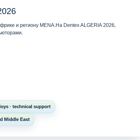
2026
 Африке и региону MENA.На Dentex ALGERIA 2026,
ьюторами.
loys · technical support
nd Middle East