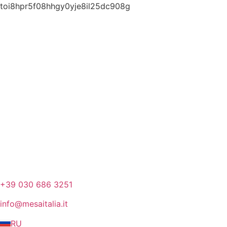
toi8hpr5f08hhgy0yje8il25dc908g
+39 030 686 3251
info@mesaitalia.it
RU