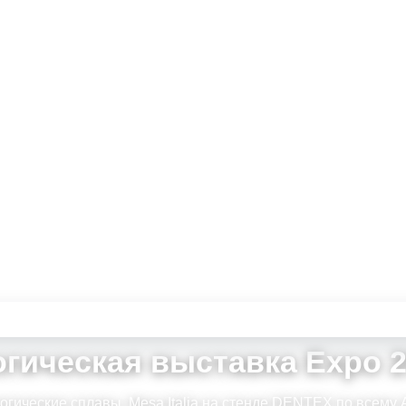
ВЫСТАВКА 2026 · SAFEX КАСАБЛАНКА АЙН СЕБАÂ · 
гическая выставка Expo 
огические сплавы. Mesa Italia на стенде DENTEX по всем