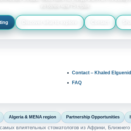
из более чем 75 стран.
ting
Discover what to explore
Contact
Sha
кой стоматологической выставке 2
Contact – Khaled Elgueni
Стенд DENTEX · 2-5 июня 2026 · SAFEX Айн-Себаа Касабланка
FAQ
Социальный пл
Algeria & MENA region
Partnership Opportunities
 самых влиятельных стоматологов из Африки, Ближнего