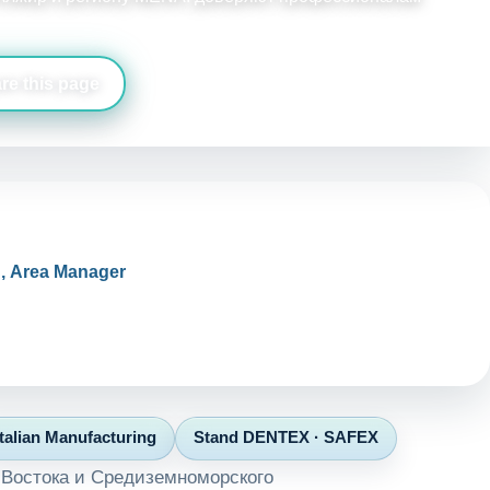
re this page
026 Визуальные активы
d, Area Manager
акат · 1:1 (Instagram / Facebook / LinkedIn)
Italian Manufacturing
Stand DENTEX · SAFEX
 Востока и Средиземноморского