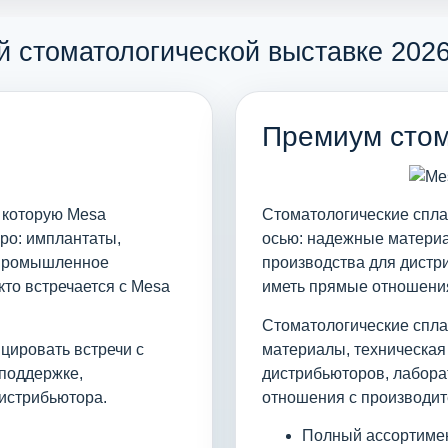
й стоматологической выставке 2026
Премиум стом
 которую Mesa
Стоматологические спл
xpo: имплантаты,
осью: надежные материа
е промышленное
производства для дистр
кто встречается с Mesa
иметь прямые отношения
Стоматологические спл
цировать встречи с
материалы, техническая
поддержке,
дистрибьюторов, лабора
истрибьютора.
отношения с производит
Полный ассортимен