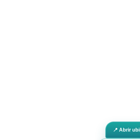
📍 Abrir ub