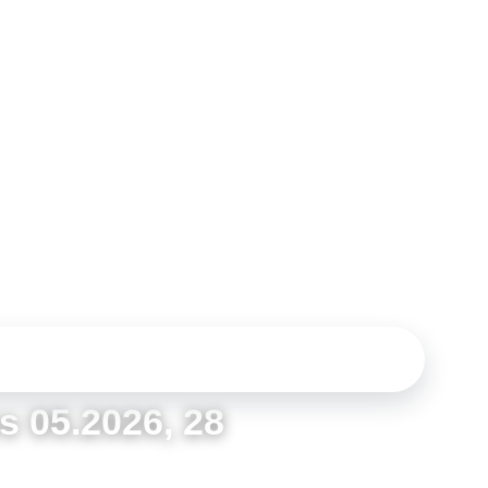
NATO 37, 25039 BAKÚ, AZERBAIYÁN · 28 MAYO
s 05.2026, 28