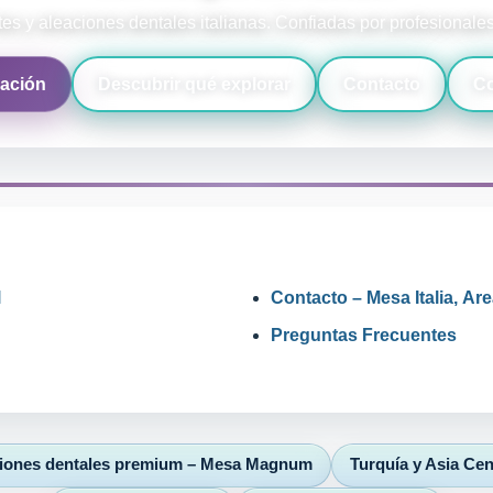
es y aleaciones dentales italianas. Confiadas por profesionale
pación
Descubrir qué explorar
Contacto
Co
l
Contacto – Mesa Italia, A
Preguntas Frecuentes
iones dentales premium – Mesa Magnum
Turquía y Asia Cen