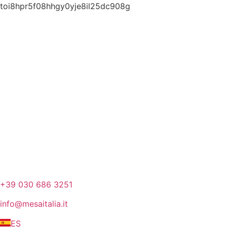
toi8hpr5f08hhgy0yje8il25dc908g
+39 030 686 3251
info@mesaitalia.it
ES