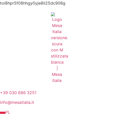
toi8hpr5f08hhgy0yje8il25dc908g
+39 030 686 3251
info@mesaitalia.it
PL