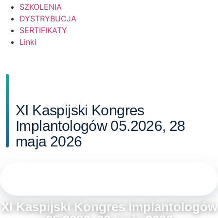
SZKOLENIA
DYSTRYBUCJA
SERTIFIKATY
Linki
XI Kaspijski Kongres
Implantologów 05.2026, 28
maja 2026
XI KASPIJSKI KONGRES IMPLANTOLOGÓW 4-6 CZERWCA 2026
· MESA ITALIA SRL, VIA DELL’ARTIGIANATO 37, 25039 BAKU,
AZERBEJDŻAN · 28 MAJA 2026
XI Kaspijski Kongres Implantologów