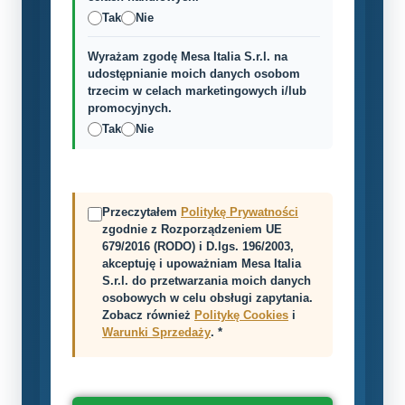
Tak
Nie
Wyrażam zgodę Mesa Italia S.r.l. na
udostępnianie moich danych osobom
trzecim w celach marketingowych i/lub
promocyjnych.
Tak
Nie
Przeczytałem
Politykę Prywatności
zgodnie z Rozporządzeniem UE
679/2016 (RODO) i D.lgs. 196/2003,
akceptuję i upoważniam Mesa Italia
S.r.l. do przetwarzania moich danych
osobowych w celu obsługi zapytania.
Zobacz również
Politykę Cookies
i
Warunki Sprzedaży
. *