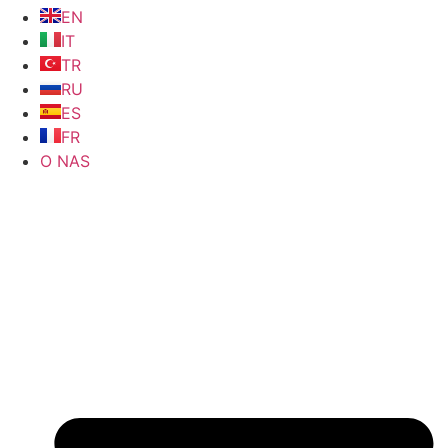
EN
IT
TR
RU
ES
FR
O NAS