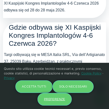
XI Kaspijski Kongres Implantologów 4-6 Czerwca 2026
odbywa się od 28 do 28 maja 2026.
Gdzie odbywa się XI Kaspijski
Kongres Implantologów 4-6
Czerwca 2026?
Targi odbywają się w MESA Italia SRL, Via dell’Artigianato
37, 25039 Baku, Azerbejdżan, z praktycznymi
odniesieniami, mapami i oficjalnymi linkami zebranymi na
Questo sito utilizza cookie tecnici necessari e, previo consenso,
cookie statistici, di personalizzazione e marketing.
Cookie Policy
·
tej stronie.
Privacy
ACCETTA TUTTI
SOLO NECESSARI
Jakiego rodzaju spotkanie
mozna zamowic?
PREFERENZE