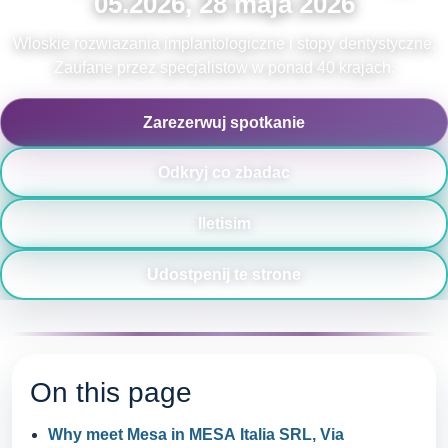
05.2026, 28 maja 2026
Wloskie rozwiazania implantologiczne i stopy dentystyczne.
Zaufane przez specjalistow w ponad 40 krajach.
Zarezerwuj spotkanie
Odkryj co zbadac
Iletisim
Udostpenij te strone
On this page
Why meet Mesa in MESA Italia SRL, Via