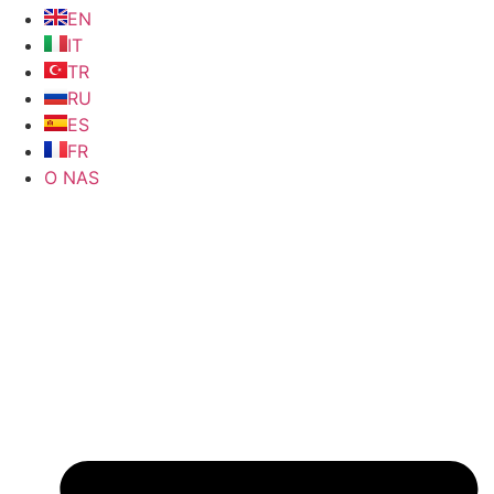
EN
IT
TR
RU
ES
FR
O NAS