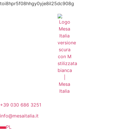
toi8hpr5f08hhgy0yje8il25dc908g
+39 030 686 3251
info@mesaitalia.it
PL